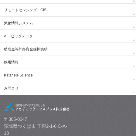
リモートセンシング・GIS
気象情報システム
AI・ビッグデータ
助成金等外部資金採択実績
採用情報
Katarie® Science
お問合せ
〒305-0047
茨城県つくば市 千現2-1-6 C-A-
18